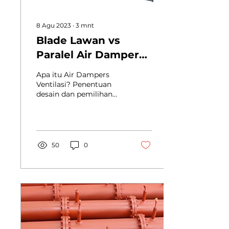
8 Agu 2023
∙
3
mnt
Blade Lawan vs
Paralel Air Dampers:
Bagaimana Cara
Apa itu Air Dampers
Memilih?
Ventilasi? Penentuan
desain dan pemilihan
Air Dampers ventilasi
sehubungan dengan
komponen lain dalam
sistem adalah...
50
0