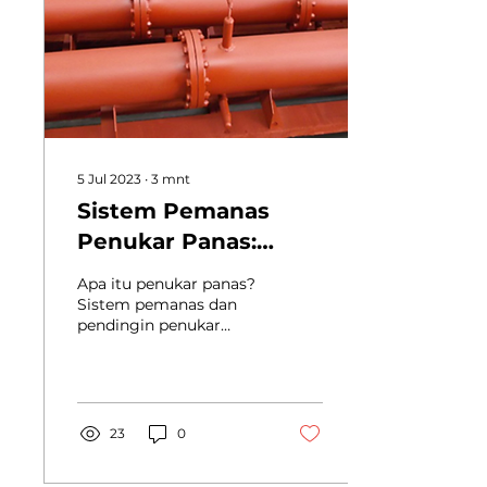
5 Jul 2023
∙
3
mnt
Sistem Pemanas
Penukar Panas:
Bagaimana Cara
Apa itu penukar panas?
Kerjanya?
Sistem pemanas dan
pendingin penukar
panas sistem HVAC
adalah bagian yang
mengubah energi panas
dari satu media ke...
23
0