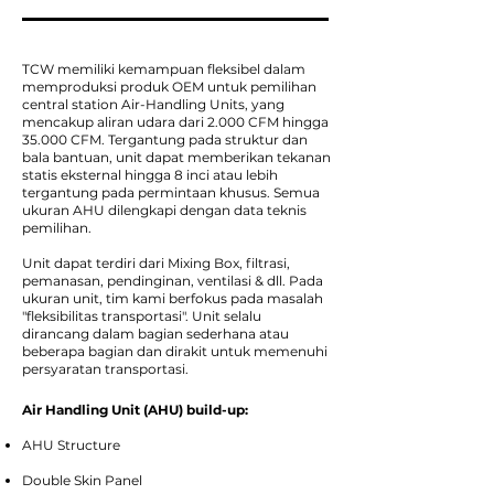
TCW memiliki kemampuan fleksibel dalam
memproduksi produk OEM untuk pemilihan
central station Air-Handling Units, yang
mencakup aliran udara dari 2.000 CFM hingga
35.000 CFM. Tergantung pada struktur dan
bala bantuan, unit dapat memberikan tekanan
statis eksternal hingga 8 inci atau lebih
tergantung pada permintaan khusus. Semua
ukuran AHU dilengkapi dengan data teknis
pemilihan.
Unit dapat terdiri dari Mixing Box, filtrasi,
pemanasan, pendinginan, ventilasi & dll. Pada
ukuran unit, tim kami berfokus pada masalah
"fleksibilitas transportasi". Unit selalu
dirancang dalam bagian sederhana atau
beberapa bagian dan dirakit untuk memenuhi
persyaratan transportasi.​
Air Handling Unit (AHU) build-up:
AHU Structure
Double Skin Panel