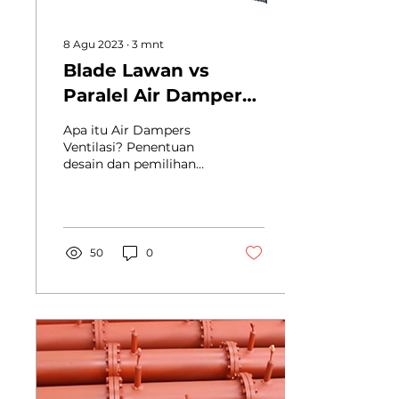
8 Agu 2023
∙
3
mnt
Blade Lawan vs
Paralel Air Dampers:
Bagaimana Cara
Apa itu Air Dampers
Memilih?
Ventilasi? Penentuan
desain dan pemilihan
Air Dampers ventilasi
sehubungan dengan
komponen lain dalam
sistem adalah...
50
0