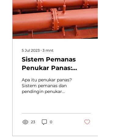
5 Jul 2023
∙
3
mnt
Sistem Pemanas
Penukar Panas:
Bagaimana Cara
Apa itu penukar panas?
Kerjanya?
Sistem pemanas dan
pendingin penukar
panas sistem HVAC
adalah bagian yang
mengubah energi panas
dari satu media ke...
23
0